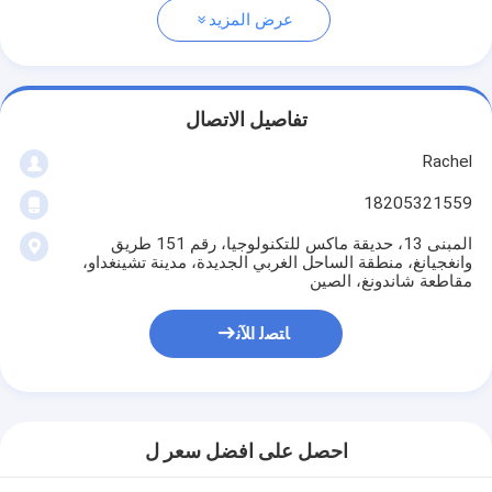
عرض المزيد
تفاصيل الاتصال
Rachel
18205321559
المبنى 13، حديقة ماكس للتكنولوجيا، رقم 151 طريق
وانغجيانغ، منطقة الساحل الغربي الجديدة، مدينة تشينغداو،
مقاطعة شاندونغ، الصين
ﺎﺘﺼﻟ ﺍﻶﻧ
احصل على افضل سعر ل