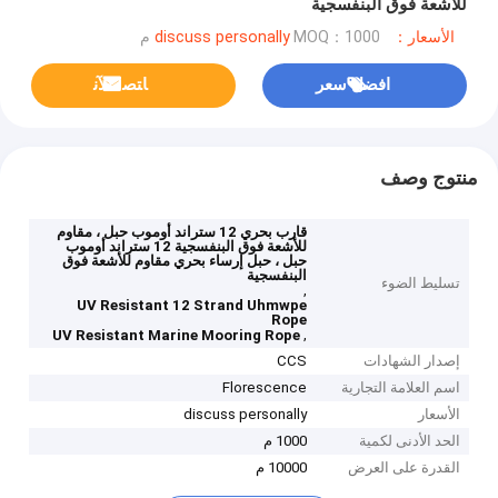
للأشعة فوق البنفسجية
الأسعار：discuss personally
MOQ：1000 م
افضل سعر
ﺎﺘﺼﻟ ﺍﻶﻧ
منتوج وصف
قارب بحري 12 ستراند أوموب حبل ، مقاوم
للأشعة فوق البنفسجية 12 ستراند أوموب
حبل ، حبل إرساء بحري مقاوم للأشعة فوق
البنفسجية
تسليط الضوء
,
UV Resistant 12 Strand Uhmwpe
Rope
,
UV Resistant Marine Mooring Rope
إصدار الشهادات
CCS
اسم العلامة التجارية
Florescence
الأسعار
discuss personally
الحد الأدنى لكمية
1000 م
القدرة على العرض
10000 م