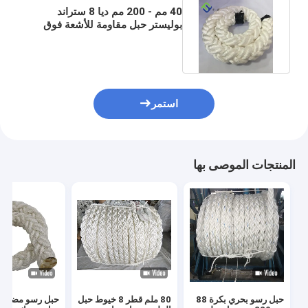
40 مم - 200 مم ديا 8 ستراند
بوليستر حبل مقاومة للأشعة فوق
البنفسجية منخفضة الاستطالة
استمر
المنتجات الموصى بها
حبل رسو بحري بكرة 88
80 ملم قطر 8 خيوط حبل
حبل رسو مضفر 