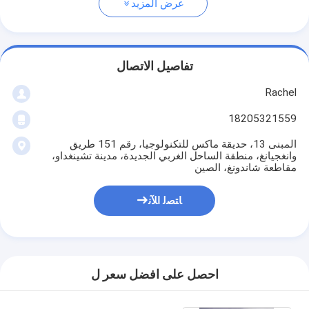
عرض المزيد
تفاصيل الاتصال
Rachel
18205321559
المبنى 13، حديقة ماكس للتكنولوجيا، رقم 151 طريق
وانغجيانغ، منطقة الساحل الغربي الجديدة، مدينة تشينغداو،
مقاطعة شاندونغ، الصين
ﺎﺘﺼﻟ ﺍﻶﻧ
احصل على افضل سعر ل