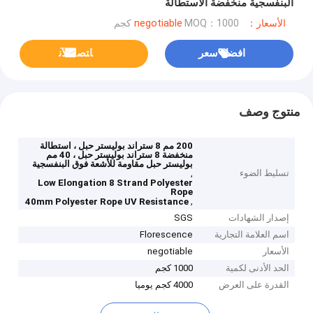
البنفسجية منخفضة الاستطالة
الأسعار：negotiable
MOQ：1000 كجم
افضل سعر
ﺎﺘﺼﻟ ﺍﻶﻧ
منتوج وصف
200 مم 8 ستراند بوليستر حبل ، استطالة
منخفضة 8 ستراند بوليستر حبل ، 40 مم
بوليستر حبل مقاومة للأشعة فوق البنفسجية
تسليط الضوء
,
Low Elongation 8 Strand Polyester
Rope
,
40mm Polyester Rope UV Resistance
إصدار الشهادات
SGS
اسم العلامة التجارية
Florescence
الأسعار
negotiable
الحد الأدنى لكمية
1000 كجم
القدرة على العرض
4000 كجم يوميا