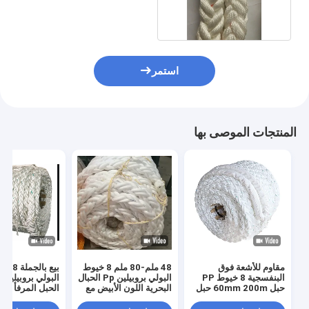
للسفن
استمر
المنتجات الموصى بها
مقاوم للأشعة فوق
48 ملم-80 ملم 8 خيوط
بيع بالجمل
البنفسجية 8 خيوط PP
البولي بروبيلين Pp الحبال
حبل 60mm 200m حبل
البحرية اللون الأبيض مع
الحبل المرفأ الب
ترسانة البولي بروبيلين
شهادات CCS
للسفن والسفن
العائم للاستخدام البحري