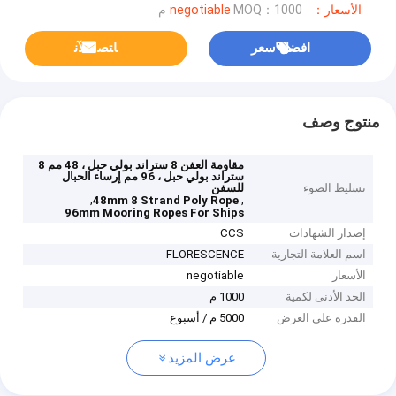
الأسعار：negotiable
MOQ：1000 م
افضل سعر
ﺎﺘﺼﻟ ﺍﻶﻧ
منتوج وصف
مقاومة العفن 8 ستراند بولي حبل ، 48 مم 8
ستراند بولي حبل ، 96 مم إرساء الحبال
تسليط الضوء
للسفن
,
,
48mm 8 Strand Poly Rope
96mm Mooring Ropes For Ships
إصدار الشهادات
CCS
اسم العلامة التجارية
FLORESCENCE
الأسعار
negotiable
الحد الأدنى لكمية
1000 م
القدرة على العرض
5000 م / أسبوع
عرض المزيد