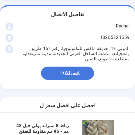
تفاصيل الاتصال
Rachel
18205321559
المبنى 13، حديقة ماكس للتكنولوجيا، رقم 151 طريق
وانغجيانغ، منطقة الساحل الغربي الجديدة، مدينة تشينغداو،
مقاطعة شاندونغ، الصين
ﺎﺘﺼﻟ ﺍﻶﻧ
احصل على افضل سعر ل
رباط 8 ستراند بولي حبل 48
مم - 96 مم مقاومة للتعفن