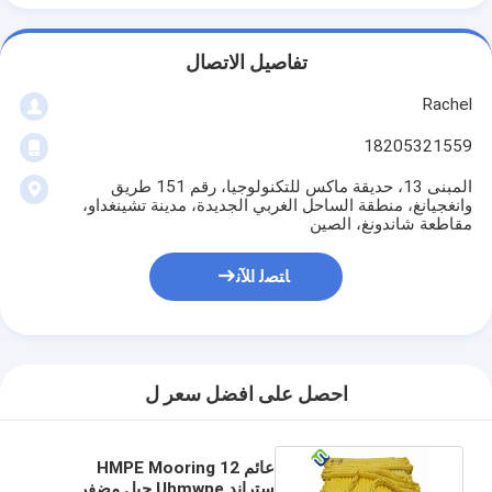
تفاصيل الاتصال
Rachel
18205321559
المبنى 13، حديقة ماكس للتكنولوجيا، رقم 151 طريق
وانغجيانغ، منطقة الساحل الغربي الجديدة، مدينة تشينغداو،
مقاطعة شاندونغ، الصين
ﺎﺘﺼﻟ ﺍﻶﻧ
احصل على افضل سعر ل
عائم HMPE Mooring 12
ستراند Uhmwpe حبل مضفر