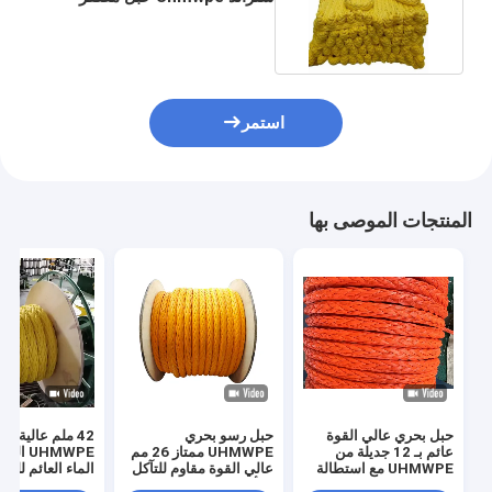
البحرية 28 مم - 96 مم
استمر
المنتجات الموصى بها
حبل بحري عالي القوة
حبل رسو بحري
42 ملم عالية ال
عائم بـ 12 جديلة من
UHMWPE ممتاز 26 مم
UHMWPE 
UHMWPE مع استطالة
عالي القوة مقاوم للتآكل
الماء العائم للرب
منخفضة
والأشعة فوق البنفسجية
الشاطئ