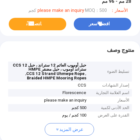
28 مم - 96 مم
الأسعار：please make an inquiry
MOQ：500 كجم
افضل سعر
ﺎﺘﺼﻟ ﺍﻶﻧ
منتوج وصف
حبل أوموب العائم 12 ستراند ، حبل CCS 12
ستراند أوموب ، حبل مضفر HMPE
تسليط الضوء
,
,
CCS 12 Strand Uhmwpe Rope
Braided HMPE Mooring Ropes
إصدار الشهادات
CCS
اسم العلامة التجارية
Florescence
الأسعار
please make an inquiry
الحد الأدنى لكمية
500 كجم
القدرة على العرض
100 كجم / يوم
عرض المزيد