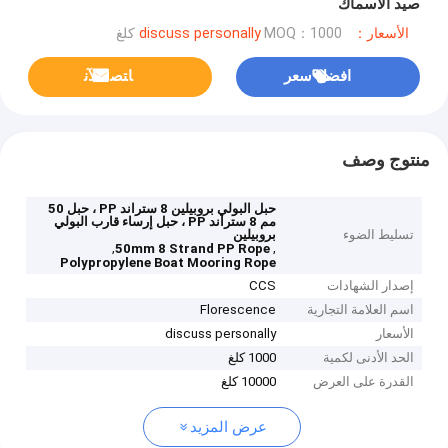
صيد الأسماك
الأسعار：discuss personally
MOQ：1000 كلغ
افضل سعر
ﺎﺘﺼﻟ ﺍﻶﻧ
منتوج وصف
حبل البولي بروبيلين 8 ستراند PP ، حبل 50
مم 8 ستراند PP ، حبل إرساء قارب البولي
تسليط الضوء
بروبيلين
,
,
50mm 8 Strand PP Rope
Polypropylene Boat Mooring Rope
إصدار الشهادات
CCS
اسم العلامة التجارية
Florescence
الأسعار
discuss personally
الحد الأدنى لكمية
1000 كلغ
القدرة على العرض
10000 كلغ
عرض المزيد