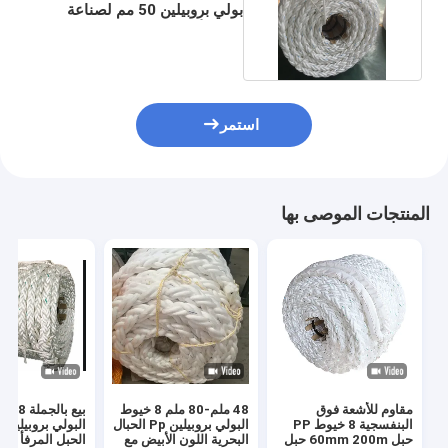
بولي بروبيلين 50 مم لصناعة
صيد الأسماك
استمر
المنتجات الموصى بها
مقاوم للأشعة فوق
48 ملم-80 ملم 8 خيوط
بيع بالجمل
البنفسجية 8 خيوط PP
البولي بروبيلين Pp الحبال
حبل 60mm 200m حبل
البحرية اللون الأبيض مع
الحبل المرفأ الب