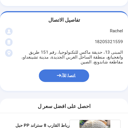
تفاصيل الاتصال
Rachel
18205321559
المبنى 13، حديقة ماكس للتكنولوجيا، رقم 151 طريق
وانغجيانغ، منطقة الساحل الغربي الجديدة، مدينة تشينغداو،
مقاطعة شاندونغ، الصين
ﺎﺘﺼﻟ ﺍﻶﻧ
احصل على افضل سعر ل
رباط القارب 8 ستراند PP حبل