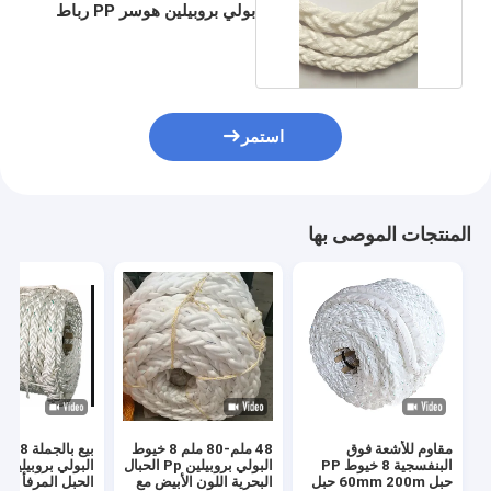
بولي بروبيلين هوسر PP رباط
الحبال
استمر
المنتجات الموصى بها
مقاوم للأشعة فوق
48 ملم-80 ملم 8 خيوط
بيع بالجمل
البنفسجية 8 خيوط PP
البولي بروبيلين Pp الحبال
حبل 60mm 200m حبل
البحرية اللون الأبيض مع
الحبل المرفأ الب