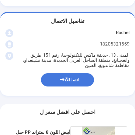
تفاصيل الاتصال
Rachel
18205321559
المبنى 13، حديقة ماكس للتكنولوجيا، رقم 151 طريق
وانغجيانغ، منطقة الساحل الغربي الجديدة، مدينة تشينغداو،
مقاطعة شاندونغ، الصين
ﺎﺘﺼﻟ ﺍﻶﻧ
احصل على افضل سعر ل
أبيض اللون 8 ستراند PP حبل