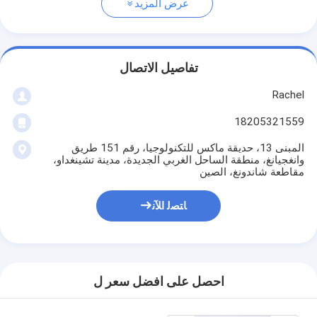
عرض المزيد
تفاصيل الاتصال
Rachel
18205321559
المبنى 13، حديقة ماكس للتكنولوجيا، رقم 151 طريق
وانغجيانغ، منطقة الساحل الغربي الجديدة، مدينة تشينغداو،
مقاطعة شاندونغ، الصين
ﺎﺘﺼﻟ ﺍﻶﻧ
احصل على افضل سعر ل