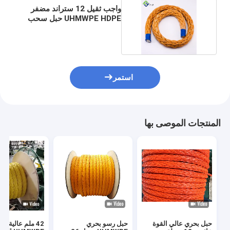
واجب ثقيل 12 ستراند مضفر
UHMWPE HDPE حبل سحب
ونش حبل
استمر
المنتجات الموصى بها
حبل بحري عالي القوة
حبل رسو بحري
42 ملم عالية ال