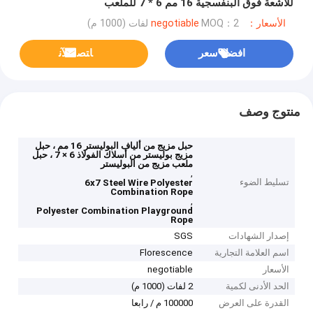
للأشعة فوق البنفسجية 16 مم 6 * 7 للملعب
الأسعار：negotiable
MOQ：2 لفات (1000 م)
افضل سعر
ﺎﺘﺼﻟ ﺍﻶﻧ
منتوج وصف
حبل مزيج من ألياف البوليستر 16 مم ، حبل
مزيج بوليستر من أسلاك الفولاذ 6 × 7 ، حبل
ملعب مزيج من البوليستر
,
تسليط الضوء
6x7 Steel Wire Polyester
Combination Rope
,
Polyester Combination Playground
Rope
إصدار الشهادات
SGS
اسم العلامة التجارية
Florescence
الأسعار
negotiable
الحد الأدنى لكمية
2 لفات (1000 م)
القدرة على العرض
100000 م / رابعا