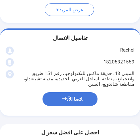
عرض المزيد
تفاصيل الاتصال
Rachel
18205321559
المبنى 13، حديقة ماكس للتكنولوجيا، رقم 151 طريق
وانغجيانغ، منطقة الساحل الغربي الجديدة، مدينة تشينغداو،
مقاطعة شاندونغ، الصين
ﺎﺘﺼﻟ ﺍﻶﻧ
احصل على افضل سعر ل