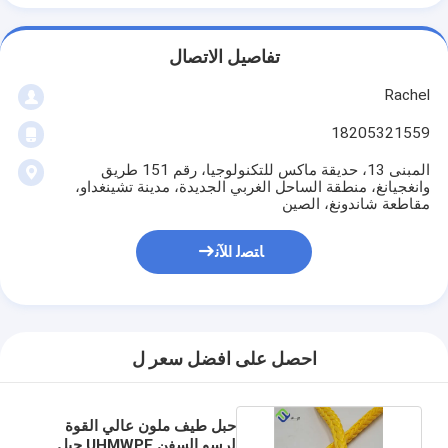
تفاصيل الاتصال
Rachel
18205321559
المبنى 13، حديقة ماكس للتكنولوجيا، رقم 151 طريق
وانغجيانغ، منطقة الساحل الغربي الجديدة، مدينة تشينغداو،
مقاطعة شاندونغ، الصين
ﺎﺘﺼﻟ ﺍﻶﻧ
احصل على افضل سعر ل
حبل طيف ملون عالي القوة
لرسو السفن UHMWPE حبل