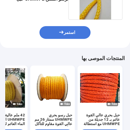
12 ستراند
استمر
المنتجات الموصى بها
حبل بحري عالي القوة
حبل رسو بحري
42 ملم عالية ال
عائم بـ 12 جديلة من
UHMWPE ممتاز 26 مم
UHMWPE 
UHMWPE مع استطالة
عالي القوة مقاوم للتآكل
الماء العائم للرب
منخفضة
والأشعة فوق البنفسجية
الشاطئ