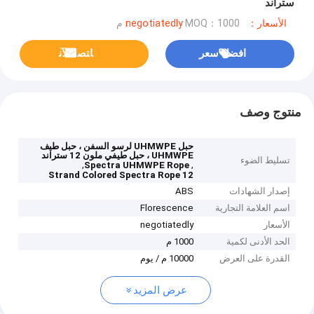
ستراند
الأسعار：negotiatedly
MOQ：1000 م
افضل سعر
ﺎﺘﺼﻟ ﺍﻶﻧ
منتوج وصف
حبل UHMWPE لرسو السفن ، حبل طيف
UHMWPE ، حبل طيفي ملون 12 ستراند
تسليط الضوء
,
,
Spectra UHMWPE Rope
12 Strand Colored Spectra Rope
إصدار الشهادات
ABS
اسم العلامة التجارية
Florescence
الأسعار
negotiatedly
الحد الأدنى لكمية
1000 م
القدرة على العرض
10000 م / يوم
عرض المزيد