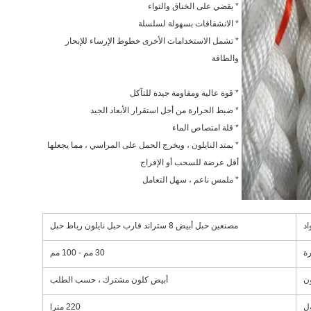
* يقضي على الخناق والتواء
* الانشقاقات بسهولة لسلسلة
* تشمل الاستخدامات الأخرى خطوط الإرساء للإبحار 
والطاقة
* قوة عالية ومقاومة جيدة للتآكل
* ضبط الحرارة من أجل استقرار الأبعاد الجيد
* قلة امتصاص الماء
* يمتد النايلون ، ويخرج الحمل على المراسي ، مما يجعلها 
أقل عرضة للسحب أو الإفراج
* ملمس ناعم ، سهل التعامل
اد
مصنعين حبل أبيض 8 ستراند قارب حبل نايلون رباط حبل
رة
30 مم - 100 مم
ون
أبيض كلون مشترك ، حسب الطلب
ل
220 مترا