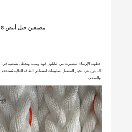
مصنعين حبل أبيض 8 ستراند قارب حبل نايلون رباط حبل
والسحب.