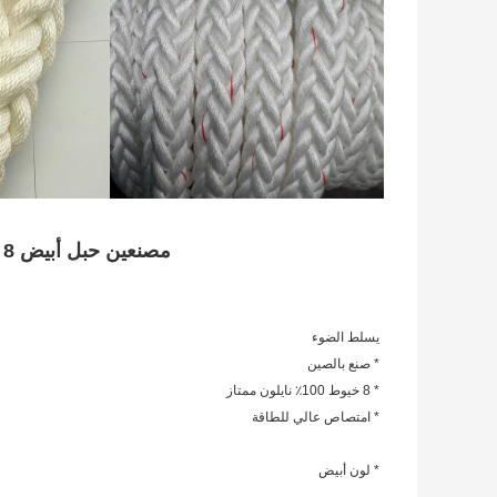
مصنعين حبل أبيض 8 ستراند قارب حبل نايلون رباط حبل
يسلط الضوء
* صنع بالصين
* 8 خيوط 100٪ نايلون ممتاز
* امتصاص عالي للطاقة
* لون أبيض