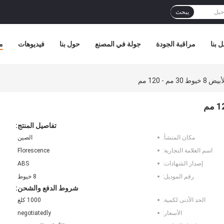
يبحث
 بنا
مراقبة الجودة
جولة في المصنع
حول بنا
فيديوهات
م
م - 120 مم
تفاصيل المنتج:
مكان المنشأ:
الصين
اسم العلامة التجارية:
Florescence
إصدار الشهادات:
ABS
رقم الموديل:
8 خيوط
شروط الدفع والشحن:
الحد الأدنى لكمية:
1000 كلغ
الأسعار:
negotiatedly