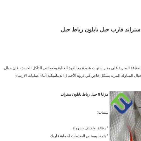
خطوط الإرساء المصنوعة من النايلون قوية ومتينة وتحظى بشعبية في الصناعة البحرية على مدار سنوات عديدة.مع القوة العالية وخصائص التآكل الجيدة ، فإن حبال 
النايلون هي الخيار المفضل لتطبيقات امتصاص الطاقة العالية.تُستخدم حبال المناولة المرنة بشكل خاص في ذروة الأحمال الديناميكية أثناء عمليات الإرساء 
مزايا 8 حبل رباط نايلون ستراند
سمات:
* رقائق ولفائف بسهولة
* يتمدد ويمتص الصدمات لحماية قاربك