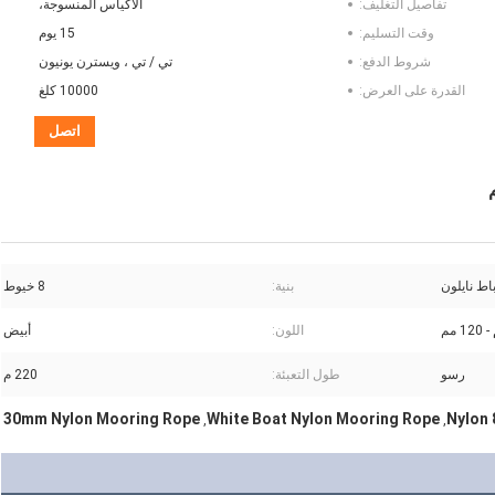
تفاصيل التغليف:
الأكياس المنسوجة،
وقت التسليم:
15 يوم
شروط الدفع:
تي / تي ، ويسترن يونيون
القدرة على العرض:
10000 كلغ
اتصل
اط نايلون
بنية:
8 خيوط
اللون:
أبيض
رسو
طول التعبئة:
220 م
30mm Nylon Mooring Rope
White Boat Nylon Mooring Rope
Nylon 
,
,