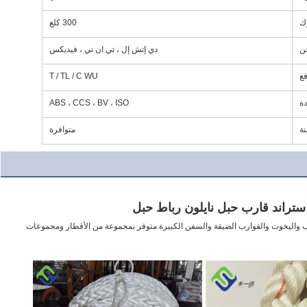
ك
300 كلغ
ن
دي إتش إل ، تي ان تي ، فيديكس
ع
T / TL / C WU
ة
ABS ، CCS ، BV ، ISO
نة
متوافرة
حبال إرساء قوية جدًا ومتينة لضمان سلامة وأمن سفينتك.مناسبة للقوارب واليخوت والقوارب الضيقة والسفن الكبيرة.متوفر بمجموعة من الأقطار ومجموعات 