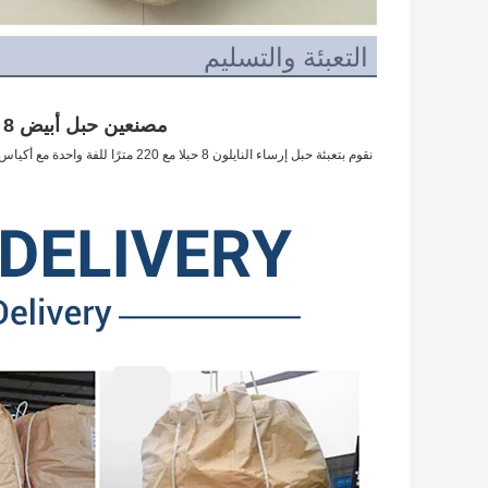
التعبئة والتسليم
مصنعين حبل أبيض 8 ستراند قارب حبل نايلون رباط حبل
نقوم بتعبئة حبل إرساء النايلون 8 حبلا مع 220 مترًا للفة واحدة مع أكياس منسوجة بالخارج.نقوم بشحن حبل إرساء النايلون 8 ستراند عن طريق المحيط أو الهواء.