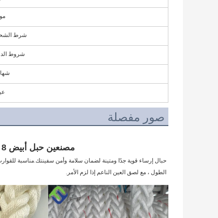
مو
شرط الشح
شروط الدف
شهاد
عي
صور مفصلة
مصنعين حبل أبيض 8 ستراند قارب حبل نايلون رباط حبل
الطول ، مع لصق العين الناعم إذا لزم الأمر.