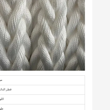
مو
قطر الدائ
الل
طو