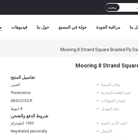
يبحث
 بنا
مراقبة الجودة
جولة في المصنع
حول بنا
فيديوهات
م
Mooring 8 Strand Square Braided Pp D
Mooring 8 Strand Squar
تفاصيل المنتج:
مكان المنشأ:
الصين
اسم العلامة التجارية:
Florescence
إصدار الشهادات:
ABS/CCS/LR
رقم الموديل:
8 خيوط
شروط الدفع والشحن:
الحد الأدنى لكمية:
1000 كيلوجرام
الأسعار:
Negotiated personally