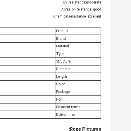
UV resistance:moderate
Abrasion reistance: good
Chemical resistance: excellent
Product
Brand
Material
Type
Structure
Diameter
Length
Color
Package
Port
Payment terms
Deliver time
Rope Pictures: