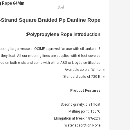
ng Rope 64Mm
إبراز:
Strand Square Braided Pp Danline Rope
Polypropylene Rope Introduction:
ooring larger vessels. OCIMF approved for use with oil tankers.
hey float. All our mooring lines are supplied with 6-foot covered
yes on both ends and come with either ABS or Lloyds certificates.
Available colors: White
Standard coils of 720 ft.
Product Features
Specific gravity: 0.91 float
Melting point: 165°C
Elongation at break: 18%-22%
Water absorption:None