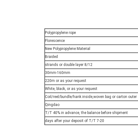
Polypropylene rope
Florescence
New Polypropylene Material
Braided
8/12 strands or double layer
30mm-160mm
220m or as your request
White, black, or as your request
Coil/reel/bundle/hank inside,woven bag or carton outer
Qingdao
T/T 40% in advance, the balance before shipment
7-20 days after your deposit of T/T