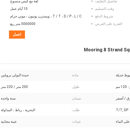
تفاصيل التغليف:
لفة مع كيس منسوج
وقت التسليم:
10 أيام عمل
شروط الدفع:
T / T ، D / P ، L / C ، ويسترن يونيون ، موني جرام
القدرة على العرض:
5000000 متر ربع
اتصل
Mooring 8 Strand Sq
مادة:
حيدة البولي بروبلين
طول:
200 متر / 220 متر
رق / أصفر
ضمان:
سنة واحدة
T/T, DP
طلب:
البحرية ، رباط ، المداولة
على الماء
عينات:
عينة مجانية