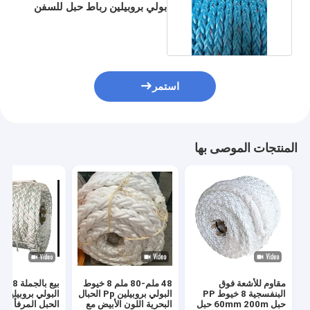
بولي بروبيلين رباط حبل للسفن
و Tugline
استمر
المنتجات الموصى بها
مقاوم للأشعة فوق
48 ملم-80 ملم 8 خيوط
بيع بالجمل
البنفسجية 8 خيوط PP
البولي بروبيلين Pp الحبال
حبل 60mm 200m حبل
البحرية اللون الأبيض مع
الحبل المرفأ الب