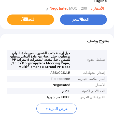
Tugline
الأسعار：Negotiated
MOQ：200 م
افضل سعر
ﺎﺘﺼﻟ ﺍﻶﻧ
منتوج وصف
حبل إرساء متعدد الشعيرات من مادة البولي
بروبيلين ، حبل إرساء من مادة البولي بروبيلين
تسليط الضوء
للسفن ، حبل متعدد الشعيرات 8 ستراند PP
,
,
Ships Polypropylene Mooring Rope
Multifilament 8 Strand PP Rope
إصدار الشهادات
ABS/CCS/LR
اسم العلامة التجارية
Florescence
الأسعار
Negotiated
الحد الأدنى لكمية
200 م
القدرة على العرض
80000 متر شهريا
عرض المزيد