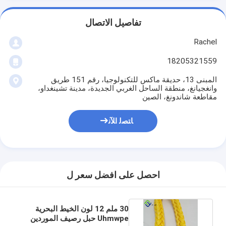
تفاصيل الاتصال
Rachel
18205321559
المبنى 13، حديقة ماكس للتكنولوجيا، رقم 151 طريق
وانغجيانغ، منطقة الساحل الغربي الجديدة، مدينة تشينغداو،
مقاطعة شاندونغ، الصين
ﺎﺘﺼﻟ ﺍﻶﻧ
احصل على افضل سعر ل
30 ملم 12 لون الخيط البحرية
Uhmwpe حبل رصيف الموردين