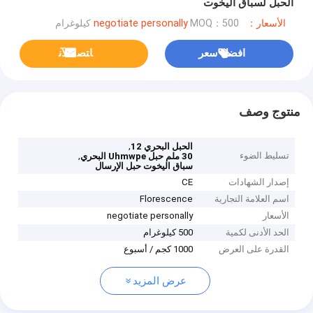
الحبل لسباق اليخوت
الأسعار：negotiate personally
MOQ：500 كيلوغرام
افضل سعر
ﺎﺘﺼﻟ ﺍﻶﻧ
منتوج وصف
,
الحبل البحري 12
تسليط الضوء
,
30 ملم حبل Uhmwpe البحري
سباق اليخوت حبل الإرسال
إصدار الشهادات
CE
اسم العلامة التجارية
Florescence
الأسعار
negotiate personally
الحد الأدنى لكمية
500 كيلوغرام
القدرة على العرض
1000 كجم / أسبوع
عرض المزيد