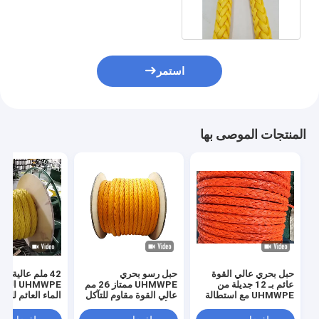
الحبل لسباق اليخوت
استمر
المنتجات الموصى بها
حبل بحري عالي القوة
حبل رسو بحري
42 ملم عالية ال
عائم بـ 12 جديلة من
UHMWPE ممتاز 26 مم
UHMWPE 
UHMWPE مع استطالة
عالي القوة مقاوم للتآكل
الماء العائم للرب
منخفضة
والأشعة فوق البنفسجية
الشاطئ
12 جديلة