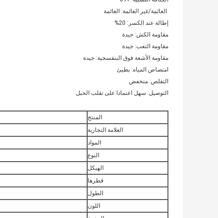
️ العائمة/غير العائمة: العائمة
إطالة عند الكسر: 20%
مقاومة الكش: جيدة
مقاومة التعب: جيدة
مقاومة الأشعة فوق البنفسجية: جيدة
امتصاص المياه: بطيئ
التقلص: منخفض
التوصيل: سهل اعتمادا على تقلب الحبل
المنتج
العلامة التجارية
المواد
النوع
الهيكل
قطرها
الطول
اللون