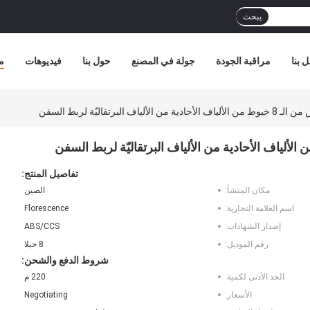
يبحث
 بنا
مراقبة الجودة
جولة في المصنع
حول بنا
فيديوهات
م
تفاصيل المنتج:
مكان المنشأ:
الصين
اسم العلامة التجارية:
Florescence
إصدار الشهادات:
ABS/CCS
رقم الموديل:
8 حبلا
شروط الدفع والشحن:
الحد الأدنى لكمية:
220 م
الأسعار:
Negotiating