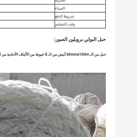
الحزمة
الميناء
شروط الدفع
وقت التسليم
حبل البولي بروبلين الصور:
حبل من الـ 60mmx100m أبيض من الـ 8 خيوط من الألياف الأحادية من الألياف البرتقاليّة لربط السفن