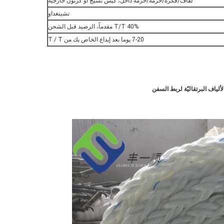
لفاف/فكرة/حزمة/حزمة داخل، كيس نسيج أو كرتون خارجية
تشينغداو
T/T 40% مقدماً، الرصيد قبل الشحن
7-20 يوما بعد إيداع الخاص بك من T / T