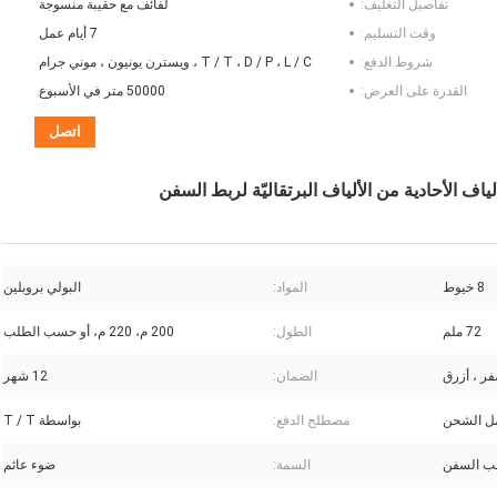
تفاصيل التغليف:
لفائف مع حقيبة منسوجة
وقت التسليم:
7 أيام عمل
شروط الدفع:
T / T ، D / P ، L / C ، ويسترن يونيون ، موني جرام
القدرة على العرض:
50000 متر في الأسبوع
اتصل
8 خيوط
المواد:
البولي بروبلين
72 ملم
الطول:
200 م، 220 م، أو حسب الطلب
فر ، أزرق
الضمان:
12 شهر
مل الشحن
مصطلح الدفع:
بواسطة T / T
 السفن
السمة:
ضوء عائم