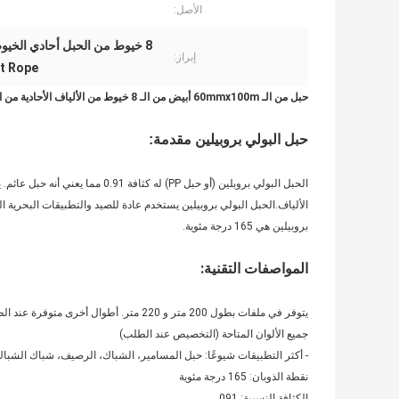
الأصل:
8 خيوط من الحبل أحادي الخيوط,حبل من نسيج أحادي 60mmx100m PP,حبل أحادي الألياف من PP للأسطول
إبراز:
t Rope
حبل من الـ 60mmx100m أبيض من الـ 8 خيوط من الألياف الأحادية من الألياف البرتقاليّة لربط السفن
حبل البولي بروبيلين مقدمة:
الحبل البولي بروبلين (أو حبل PP) ل
بروبيلين هي 165 درجة مئوية.
المواصفات التقنية:
يتوفر في ملفات بطول 200 متر و 220 متر. أطوال أخرى متوفرة عند الطلب مع مراعاة الكمية.
جميع الألوان المتاحة (التخصيص عند الطلب)
- أكثر التطبيقات شيوعًا: حبل المسامير، الشباك، الرصيف، شباك الشبا
نقطة الذوبان: 165 درجة مئوية
الكثافة النسبية: 091