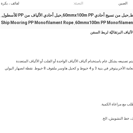
الصين
التعبئة:
لفائف ، بكرة
,
Ship Mooring PP Monofilament Rope
60mmx100m PP Monofilamen
,
ه كثافة 0.91 مما يعني أنه حبل عائم. يتم تصنيعه بشكل عام باستخدام ألياف الألياف الواحدة أو الفلت أو الألياف المتعددة
الألياف.الحبل البولي بروبيلين يستخدم عادة للصيد والتطبيقات البحرية العامة الأخرىيتوفر في بنية 3 و 4 خيوط و كحبل هاوسر ملفوف 8 خيوط. نقطة انصهار البولي
ك، خط التشويش، الخ.