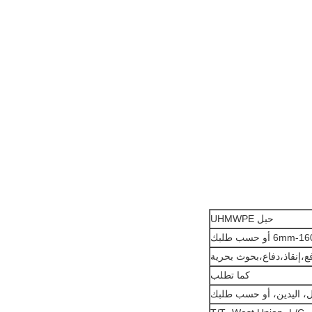
حبل UHMWPE
6 أو حسب طلبك
نقاذ،دفاع،بحوث بحرية
كما تطلب
، اليدين، أو حسب طلبك