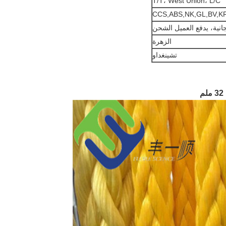
T/T، West Union، L/C
CCS,ABS,NK,GL,BV,K
انية، يدفع العميل الشحن
الزهرة
تشينغداو