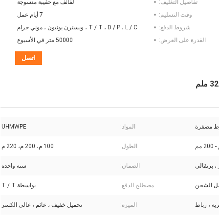
تفاصيل التغليف:
لفائف مع حقيبة منسوجة
وقت التسليم:
7 أيام عمل
شروط الدفع:
T / T ، D / P ، L / C ، ويسترن يونيون ، موني جرام
القدرة على العرض:
50000 متر في الأسبوع
اتصل
المواد:
UHMWPE
الطول:
100 م، 200 م، 220 م
، برتقالي
الضمان:
سنة واحدة
مل الشحن
مصطلح الدفع:
بواسطة T / T
ية ، رباط
الميزة:
تحميل خفيف ، عائم ، عالي الكسر