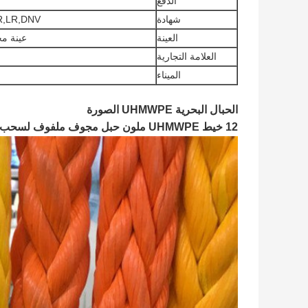
الدفع
شهادة
R,LR,DNV
العينة
عينة مج
العلامة التجارية
الميناء
الحبال البحرية UHMWPE الصورة
12 خيط UHMWPE ملون حبل مجوف ملفوف لسحب 32 ملم