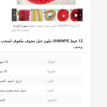
12 خيط UHMWPE ملون حبل مجوف ملفوف
صورة كبيرة :
لسحب 32 ملم
12 خيط UHMWPE ملون حبل مجوف ملفوف لسحب 32 ملم
وصف
الهيكل:
12 خيوط مضفرة
قطرها:
10 مم - 200 مم
اللون:
أزرق ، أسود ، أحمر 
العينة:
عميل عينة صغيرة يتح
التطبيق:
البحر