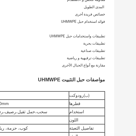
‬ المدى الطويل
خصائص فريدة أخرى
فوائد استخدام حبل UHMWPE
تطبيقات واستخدامات حبل UHMWPE
تطبيقات بحرية
تطبيقات صناعية
تطبيقات ترفيهية و رياضية
مقارنة مع أنواع الحبال الأخرى
مواصفات حبل التثبيت UHMWPE
رودوكت
(ب)
قطرها
mm-160mm
استخدام
سحب،حمل ثقيل،رصيف،رفع،إ
اللون
تفاصيل التعبئة
كوب، حزمة، ريل