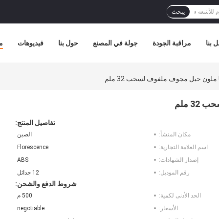
يبحث
 بنا
مراقبة الجودة
جولة في المصنع
حول بنا
فيديوهات
م
تفاصيل المنتج:
مكان المنشأ:
الصين
اسم العلامة التجارية:
Florescence
إصدار الشهادات:
ABS
رقم الموديل:
12 جدائل
شروط الدفع والشحن:
الحد الأدنى لكمية:
500 م
الأسعار:
negotiable