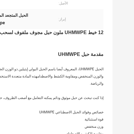
الأصل:
الحبل المتجعد المتجعد UHMWPE,سحب حبل 32 ملم مجوف,حبل WPE
إبراز:
ope
12 خيط UHMWPE ملون حبل مجوف ملفوف لسحب 32 ملم
مقدمة حبل UHMWPE
الحبل UHMWPE، المعروف أيضا باسم الحبل البولي إيثيلين ذو ا
والوزن المنخفض،ومقاومة الكشط والاصطدامهذه المادة متعددة الاستخدا
والرياضة.
إذا كنت تبحث عن حبل موثوق ودائم يمكنه التعامل مع أصعب الظروف، حبل ألياف UHMWPE قد يكون
خصائص وفوائد الحبل الاصطناعي UHMWPE
قوة استثنائية
وزن منخفض
مقاومة للكش و الاصطدام