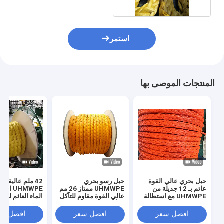
استمر
المنتجات الموصى بها
حبل بحري عالي القوة
حبل رسو بحري
42 ملم عالية ال
عائم بـ 12 جديلة من
UHMWPE ممتاز 26 مم
UHMWPE 
UHMWPE مع استطالة
عالي القوة مقاوم للتآكل
الماء العائم للرب
منخفضة
والأشعة فوق البنفسجية
الشاطئ
12 جديلة
افضل سعر
افضل سعر
افضل سع