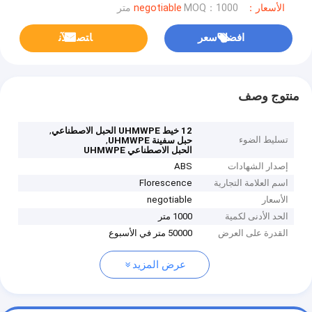
الأسعار：negotiable
MOQ：1000 متر
افضل سعر
ﺎﺘﺼﻟ ﺍﻶﻧ
منتوج وصف
,
12 خيط UHMWPE الحبل الاصطناعي
تسليط الضوء
,
حبل سفينة UHMWPE
الحبل الاصطناعي UHMWPE
إصدار الشهادات
ABS
اسم العلامة التجارية
Florescence
الأسعار
negotiable
الحد الأدنى لكمية
1000 متر
القدرة على العرض
50000 متر في الأسبوع
عرض المزيد