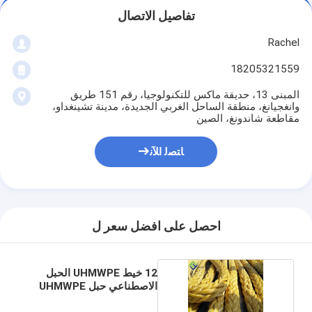
تفاصيل الاتصال
Rachel
18205321559
المبنى 13، حديقة ماكس للتكنولوجيا، رقم 151 طريق
وانغجيانغ، منطقة الساحل الغربي الجديدة، مدينة تشينغداو،
مقاطعة شاندونغ، الصين
ﺎﺘﺼﻟ ﺍﻶﻧ
احصل على افضل سعر ل
12 خيط UHMWPE الحبل
الاصطناعي حبل UHMWPE
للسفن