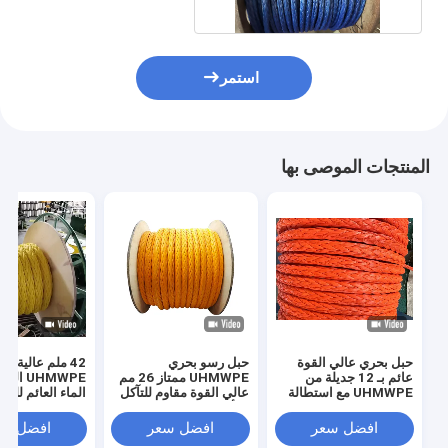
استمر
المنتجات الموصى بها
حبل بحري عالي القوة
حبل رسو بحري
42 ملم عالية ال
عائم بـ 12 جديلة من
UHMWPE ممتاز 26 مم
UHMWPE 
UHMWPE مع استطالة
عالي القوة مقاوم للتآكل
الماء العائم للرب
منخفضة
والأشعة فوق البنفسجية
الشاطئ
12 جديلة
افضل سعر
افضل سعر
افضل سع