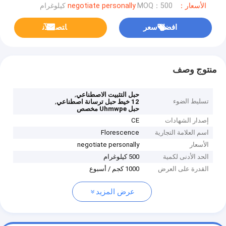
الأسعار：negotiate personally
MOQ：500 كيلوغرام
افضل سعر
ﺎﺘﺼﻟ ﺍﻶﻧ
منتوج وصف
,
حبل التثبيت الاصطناعي
تسليط الضوء
,
12 خيط حبل ترسانة اصطناعي
حبل Uhmwpe مخصص
إصدار الشهادات
CE
اسم العلامة التجارية
Florescence
الأسعار
negotiate personally
الحد الأدنى لكمية
500 كيلوغرام
القدرة على العرض
1000 كجم / أسبوع
عرض المزيد