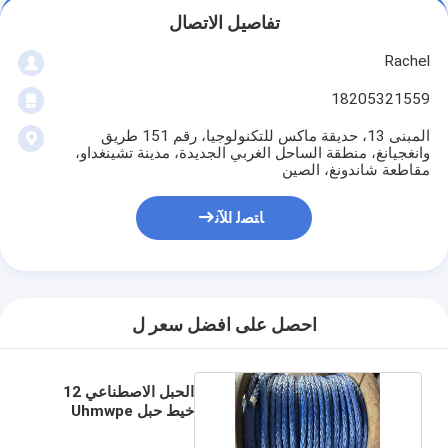
تفاصيل الاتصال
Rachel
18205321559
المبنى 13، حديقة ماكس للتكنولوجيا، رقم 151 طريق
وانغجيانغ، منطقة الساحل الغربي الجديدة، مدينة تشينغداو،
مقاطعة شاندونغ، الصين
ﺎﺘﺼﻟ ﺍﻶﻧ
احصل على افضل سعر ل
الحبل الاصطناعي 12
خيط حبل Uhmwpe
لصناعة السحب