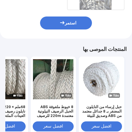
استمر
المنتجات الموصى بها
حبل إرساء من النايلون
8 خيوط ملفوفة ABS
68ملم ×
المضفر بـ 8 جدائل معتمد
الحبل الرصيف النيلونية
نايل
من ABS وصديق للبيئة
معتمدة 220m للرصيف
العينات الملتحمة 
للقوارب
البحري والجذب
الطرفين مقاومة 
افضل سعر
افضل سعر
افضل سع