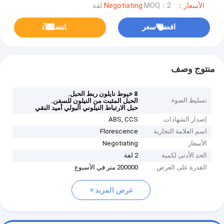
الأسعار：Negotiating
MOQ：2 لفة
افضل سعر
ﺎﺘﺼﻟ ﺍﻶﻧ
منتوج وصف
,
8 خيوط نايلون ربط الحبل
تسليط الضوء
,
الحبل المثبت من النيلون للسفن
حبل الارتباط النيلوني البولي أميد النقي
إصدار الشهادات
ABS, CCS
اسم العلامة التجارية
Florescence
الأسعار
Negotiating
الحد الأدنى لكمية
2 لفة
القدرة على العرض
200000 متر في الأسبوع
عرض المزيد