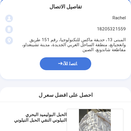
تفاصيل الاتصال
Rachel
18205321559
المبنى 13، حديقة ماكس للتكنولوجيا، رقم 151 طريق
وانغجيانغ، منطقة الساحل الغربي الجديدة، مدينة تشينغداو،
مقاطعة شاندونغ، الصين
ﺎﺘﺼﻟ ﺍﻶﻧ
احصل على افضل سعر ل
الحبل البوليميد البحري
النيلوني النقي الحبل النيلوني
للأسطول