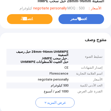
السفينة 28mm-96mm حبل سحب HMPE
الأسعار：negotiate personally
MOQ：500 كيلوغرام
افضل سعر
ﺎﺘﺼﻟ ﺍﻶﻧ
منتوج وصف
28mm-96mm UHMWPE حبل رصيف
السفينة
تسليط الضوء
,
,
حبل سحب HMPE
حبل التثبيت للأسطوانات UHMWPE
إصدار الشهادات
CE
اسم العلامة التجارية
Florescence
الأسعار
negotiate personally
الحد الأدنى لكمية
500 كيلوغرام
القدرة على العرض
1000 كجم / أسبوع
عرض المزيد