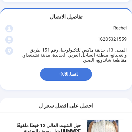
تفاصيل الاتصال
Rachel
18205321559
المبنى 13، حديقة ماكس للتكنولوجيا، رقم 151 طريق
وانغجيانغ، منطقة الساحل الغربي الجديدة، مدينة تشينغداو،
مقاطعة شاندونغ، الصين
ﺎﺘﺼﻟ ﺍﻶﻧ
احصل على افضل سعر ل
حبل التثبيت العالي 12 خيطًا ملفوفًا
UHMWPE حبل رصيف السفينة