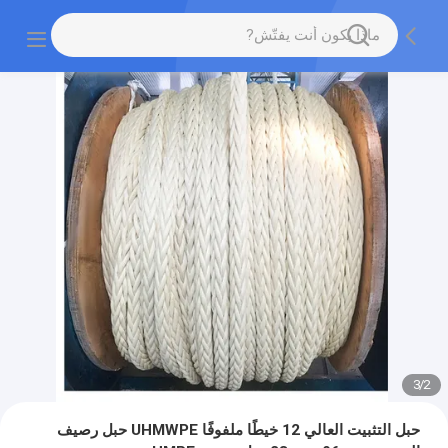
3
/
2
حبل التثبيت العالي 12 خيطًا ملفوفًا UHMWPE حبل رصيف