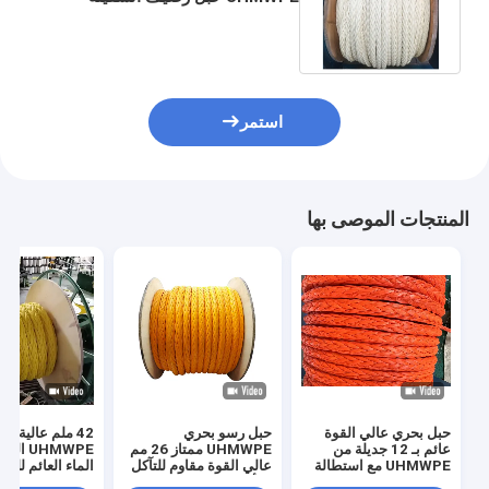
28mm-96mm حبل سحب HMPE
استمر
المنتجات الموصى بها
حبل بحري عالي القوة
حبل رسو بحري
42 ملم عالية ال
عائم بـ 12 جديلة من
UHMWPE ممتاز 26 مم
UHMWPE 
UHMWPE مع استطالة
عالي القوة مقاوم للتآكل
الماء العائم للرب
منخفضة
والأشعة فوق البنفسجية
الشاطئ