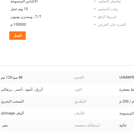
تفاصيل التغليف:
الأكياس المنسوجة
وقت التسليم:
15 يوم عمل
شروط الدفع:
T/T، ويسترن يونيون
القدرة على العرض:
100000 م
اتصل
الحجم:
48 مم-120 مم
اللون:
أزرق ، أسود ، أحمر ، برتقالي
التطبيق:
السحب البحري
المنسوجة
الألياف:
ألياف uhmwpe
عالية
استطالة منخفضة:
نعم..