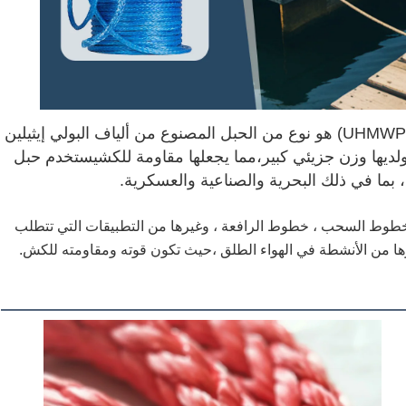
الحبل البولي إيثيلين ذو الوزن الجزيئي العالي (UHMWPE) هو نوع من الحبل المصنوع من ألياف البولي إيثيلين
 ولديها وزن جزيئي كبير،مما يجعلها مقاومة للكشيستخدم حبل
UHM في خطوط الرفع ، خطوط السحب ، خطوط الرافعة ، وغيرها من التطبيقات التي تتطلب
ها من الأنشطة في الهواء الطلق ،حيث تكون قوته ومقاومته للكش.