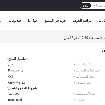
يبحث
 بنا
مراقبة الجودة
جولة في المصنع
حول بنا
فيديوهات
م
تفاصيل المنتج:
مكان المنشأ:
الصين
اسم العلامة التجارية:
Florescence
إصدار الشهادات:
CCS
رقم الموديل:
حبل UHMWPE
شروط الدفع والشحن:
الحد الأدنى لكمية:
1000 متر
الأسعار:
negotiated