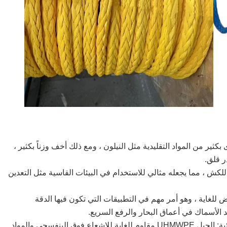
قوة إلى الوزن العالية: الحبل UHMWPE أقوى بكثير من المواد التقليدية مثل النيلون ، ومع ذلك أخف وزناً بكثير ،
ر قلق.
ممتازة: UHMWPE مقاوم للغاية للكش ، مما يجعله مثالي للاستخدام في البيئات القاسية مثل التعدين
 UHMWPE على تمدد منخفض للغاية ، وهو أمر مهم في التطبيقات التي تكون فيها الدقة
الأسماك في أعماق البحار والرفع السريع.
4مقاومة عالية للأشعة فوق البنفسجية والمواد الكيميائية: الحبل UHMWPE مقاوم للغاية للإشعاع فوق البنفسجي والمواد