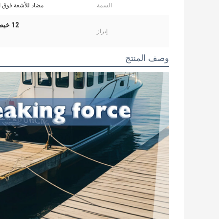
السمة:
مضاد للأشعة فوق ا
12 خيط حبل من الألياف الصناعية,18 طن حبل Uhmwpe ملفوف,الحبل الأسود الأصفر
إبراز:
وصف المنتج