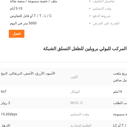
تفاصيل التغليف:
ملف / حقيبة منسوجة / منصة نقالة
وقت التسليم:
5-10 أيام
شروط الدفع:
T / T ، L / C أو قابل للتفاوض
القدرة على العرض:
5000 متر في اليوم
اتصل
وليستر مزيج ملعب
الأسود، الأزرق، الأصفر، البرتقالي، البيج
اللون:
بل صافي
16ملم
الهيكل:
6x7
الـ MOQ:
2 رولز
ة منسوجة
وقت التسليم:
15-20days
العلامة التجارية:
الإزهار