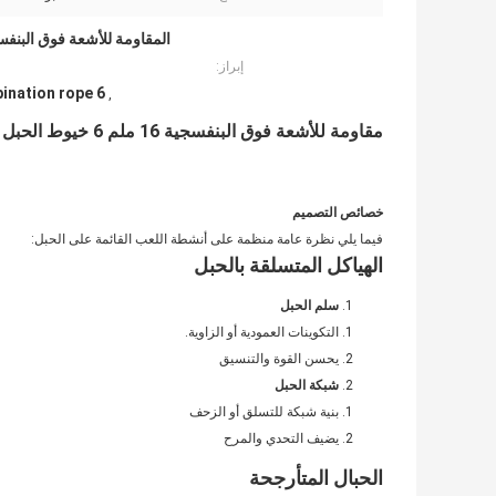
إبراز:
6 strand Polypropylene combination rope
,
مقاومة للأشعة فوق البنفسجية 16 ملم 6 خيوط الحبل المركب للبولي بروبلين للطفل التسلق الشبكة
خصائص التصميم
فيما يلي نظرة عامة منظمة على أنشطة اللعب القائمة على الحبل:
الهياكل المتسلقة بالحبل
سلم الحبل
التكوينات العمودية أو الزاوية.
يحسن القوة والتنسيق
شبكة الحبل
بنية شبكة للتسلق أو الزحف
يضيف التحدي والمرح
الحبال المتأرجحة