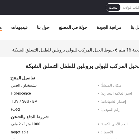
يبحث
 بنا
مراقبة الجودة
جولة في المصنع
حول بنا
فيديوهات
م
لتسلق الشبكة
تفاصيل المنتج:
مكان المنشأ:
تشينغداو ، الصين
اسم العلامة التجارية:
Florescence
إصدار الشهادات:
TUV / SGS / BV
رقم الموديل:
FLR-2
شروط الدفع والشحن:
الحد الأدنى لكمية:
1000 متر أو 2 ملف
الأسعار:
negotiable