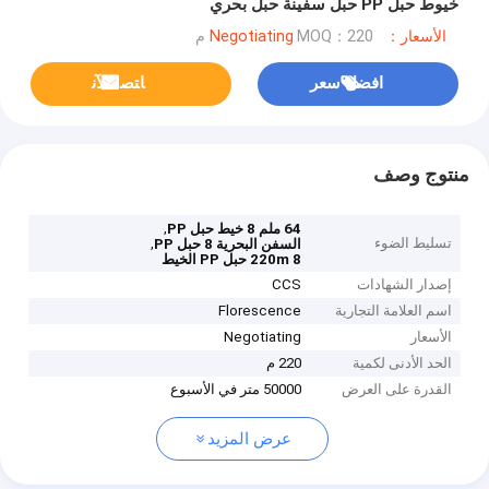
خيوط حبل PP حبل سفينة حبل بحري
الأسعار：Negotiating
MOQ：220 م
افضل سعر
ﺎﺘﺼﻟ ﺍﻶﻧ
منتوج وصف
,
64 ملم 8 خيط حبل PP
تسليط الضوء
,
السفن البحرية 8 حبل PP
220m 8 حبل PP الخيط
إصدار الشهادات
CCS
اسم العلامة التجارية
Florescence
الأسعار
Negotiating
الحد الأدنى لكمية
220 م
القدرة على العرض
50000 متر في الأسبوع
عرض المزيد