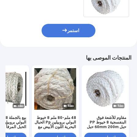
حبل PP حبل سفينة حبل بحري
استمر
المنتجات الموصى بها
مقاوم للأشعة فوق
48 ملم-80 ملم 8 خيوط
بيع بالجمل
البنفسجية 8 خيوط PP
البولي بروبيلين Pp الحبال
حبل 60mm 200m حبل
البحرية اللون الأبيض مع
الحبل المرفأ الب
ترسانة البولي بروبيلين
شهادات CCS
للسفن والسفن
العائم للاستخدام البحري