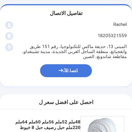
تفاصيل الاتصال
Rachel
18205321559
المبنى 13، حديقة ماكس للتكنولوجيا، رقم 151 طريق
وانغجيانغ، منطقة الساحل الغربي الجديدة، مدينة تشينغداو،
مقاطعة شاندونغ، الصين
ﺎﺘﺼﻟ ﺍﻶﻧ
احصل على افضل سعر ل
48ملم 52ملم 56ملم 60ملم 64ملم
220ملم حبل رصيف حبل 8 خيوط