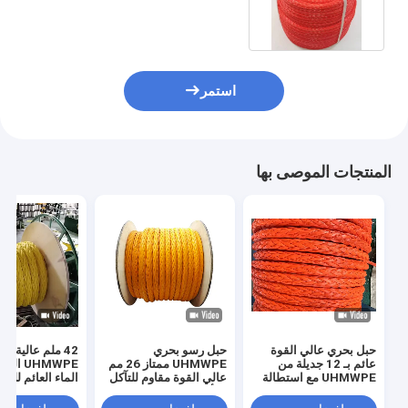
الحبل السفينة رصيف الحبل
استمر
المنتجات الموصى بها
حبل بحري عالي القوة
حبل رسو بحري
42 ملم عالية ال
عائم بـ 12 جديلة من
UHMWPE ممتاز 26 مم
UHMWPE 
UHMWPE مع استطالة
عالي القوة مقاوم للتآكل
الماء العائم للرب
منخفضة
والأشعة فوق البنفسجية
الشاطئ
12 جديلة