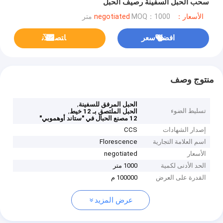
سحب الحبل السفينة رصيف الحبل
الأسعار：negotiated
MOQ：1000 متر
افضل سعر
ﺎﺘﺼﻟ ﺍﻶﻧ
منتوج وصف
,
الحبل المرفق للسفينة
تسليط الضوء
,
الحبل الملتصق بـ 12 خيط
12 مصنع الحبال في "ستاند أوهموبي"
إصدار الشهادات
CCS
اسم العلامة التجارية
Florescence
الأسعار
negotiated
الحد الأدنى لكمية
1000 متر
القدرة على العرض
100000 م
عرض المزيد