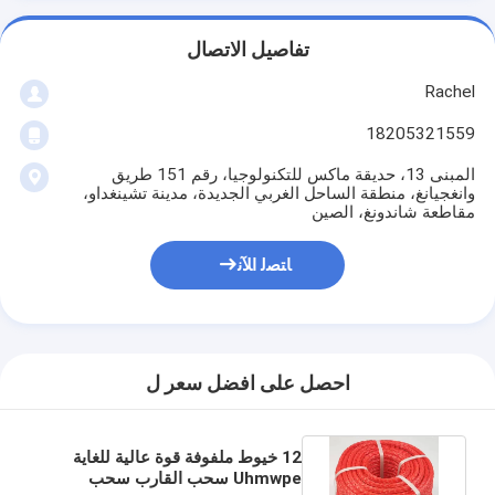
تفاصيل الاتصال
Rachel
18205321559
المبنى 13، حديقة ماكس للتكنولوجيا، رقم 151 طريق
وانغجيانغ، منطقة الساحل الغربي الجديدة، مدينة تشينغداو،
مقاطعة شاندونغ، الصين
ﺎﺘﺼﻟ ﺍﻶﻧ
احصل على افضل سعر ل
12 خيوط ملفوفة قوة عالية للغاية
Uhmwpe سحب القارب سحب