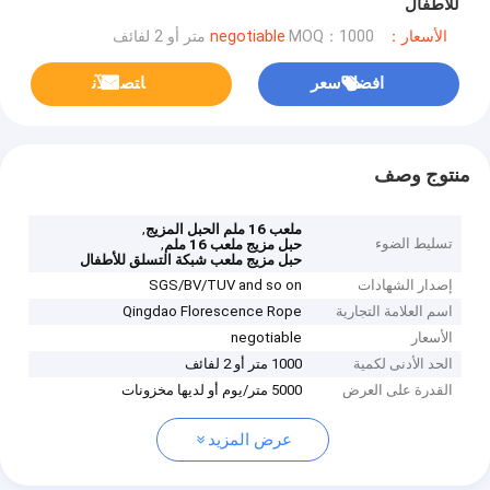
للأطفال
الأسعار：negotiable
MOQ：1000 متر أو 2 لفائف
افضل سعر
ﺎﺘﺼﻟ ﺍﻶﻧ
منتوج وصف
,
ملعب 16 ملم الحبل المزيج
تسليط الضوء
,
حبل مزيج ملعب 16 ملم
حبل مزيج ملعب شبكة التسلق للأطفال
إصدار الشهادات
SGS/BV/TUV and so on
اسم العلامة التجارية
Qingdao Florescence Rope
الأسعار
negotiable
الحد الأدنى لكمية
1000 متر أو 2 لفائف
القدرة على العرض
5000 متر/يوم أو لديها مخزونات
عرض المزيد