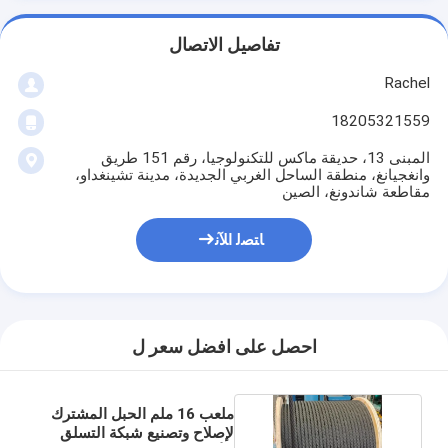
تفاصيل الاتصال
Rachel
18205321559
المبنى 13، حديقة ماكس للتكنولوجيا، رقم 151 طريق
وانغجيانغ، منطقة الساحل الغربي الجديدة، مدينة تشينغداو،
مقاطعة شاندونغ، الصين
ﺎﺘﺼﻟ ﺍﻶﻧ
احصل على افضل سعر ل
ملعب 16 ملم الحبل المشترك
لإصلاح وتصنيع شبكة التسلق