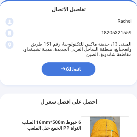
تفاصيل الاتصال
Rachel
18205321559
المبنى 13، حديقة ماكس للتكنولوجيا، رقم 151 طريق
وانغجيانغ، منطقة الساحل الغربي الجديدة، مدينة تشينغداو،
مقاطعة شاندونغ، الصين
ﺎﺘﺼﻟ ﺍﻶﻧ
احصل على افضل سعر ل
6 خيوط 16mm*500m الصلب
النواة PP الجمع حبل الملعب
للأطفال الجسر الملعب