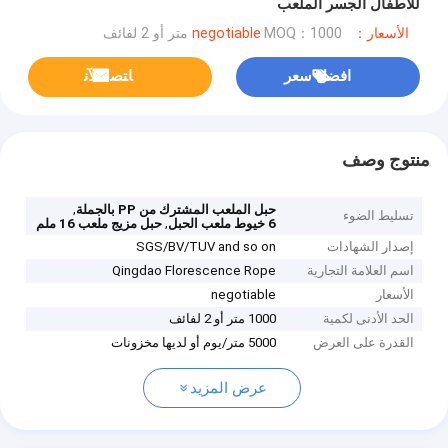
للأطفال الجسر الملعب
الأسعار：negotiable
MOQ：1000 متر أو 2 لفائف
افضل سعر
ﺎﺘﺼﻟ ﺍﻶﻧ
منتوج وصف
,
حبل الملعب المشترك من PP بالجملة
تسليط الضوء
,
6 خيوط ملعب الحبل
حبل مزيج ملعب 16 ملم
إصدار الشهادات
SGS/BV/TUV and so on
اسم العلامة التجارية
Qingdao Florescence Rope
الأسعار
negotiable
الحد الأدنى لكمية
1000 متر أو 2 لفائف
القدرة على العرض
5000 متر/يوم أو لديها مخزونات
عرض المزيد