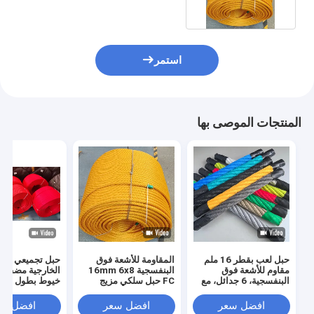
استمر
المنتجات الموصى بها
حبل لعب بقطر 16 ملم
المقاومة للأشعة فوق
حبل تجميعي للم
مقاوم للأشعة فوق
البنفسجية 16mm 6x8
البنفسجية، 6 جدائل، مع
FC حبل سلكي مزيج
قلب سلك فولاذي
ملعب لملعب التسلق
لشبكة التسلق
الشبكة ودورة الحبل
افضل سعر
افضل سعر
افضل سع