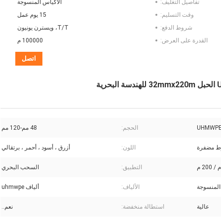
تفاصيل التغليف:
الأكياس المنسوجة
وقت التسليم:
15 يوم عمل
شروط الدفع:
T/T، ويسترن يونيون
القدرة على العرض:
100000 م
اتصل
الحجم:
48 مم-120 مم
اللون:
أزرق ، أسود ، أحمر ، برتقالي
التطبيق:
السحب البحري
المنسوجة
الألياف:
ألياف uhmwpe
عالية
استطالة منخفضة:
نعم..