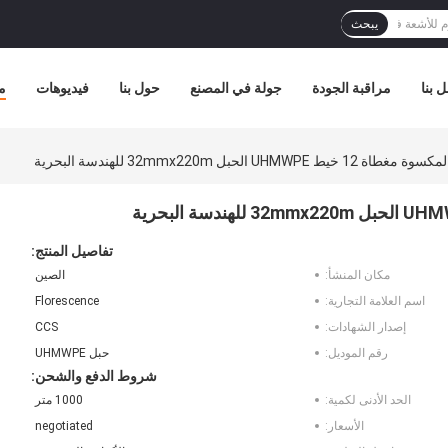
يبحث
 بنا
مراقبة الجودة
جولة في المصنع
حول بنا
فيديوهات
م
UHM الحبل 32mmx220m للهندسة البحرية
تفاصيل المنتج:
مكان المنشأ:
الصين
اسم العلامة التجارية:
Florescence
إصدار الشهادات:
CCS
رقم الموديل:
حبل UHMWPE
شروط الدفع والشحن:
الحد الأدنى لكمية:
1000 متر
الأسعار:
negotiated