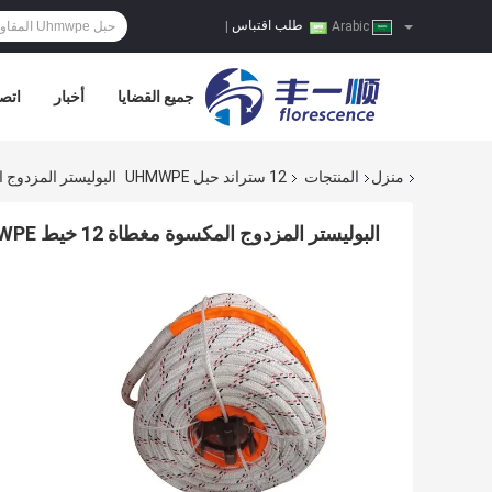
طلب اقتباس
|
Arabic
جميع القضايا
أخبار
اتصل
منزل
المنتجات
12 ستراند حبل UHMWPE
البوليستر المزدوج المكسوة مغطاة 12 خيط WPE
البوليستر المزدوج المكسوة مغطاة 12 خيط UHMWPE الحبل 32mmx220m للهندسة البحرية