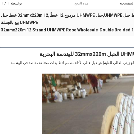
لبنفسجية
مدة الدفع:
بواسطة T / T
الهندسة البحرية 12 خيط حبل UHMWPE,حبل UHMWPE مزدوج 12 خيطًا,32mmx220m 12 خيط حبل
UHMWPE بيع بالجملة
32mmx220m 12 Strand UHMWPE Rope Wholesale
Double Braided 
,
حبل البوليستر المغطى بـ 12 خيط UHMWPE (البولي إيثيلين ذو الوزن الجزيئي العالي للغاية) هو حبل عالي الأداء مصمم لتطبيقات مختلفة ،خاصة في الهندسة 