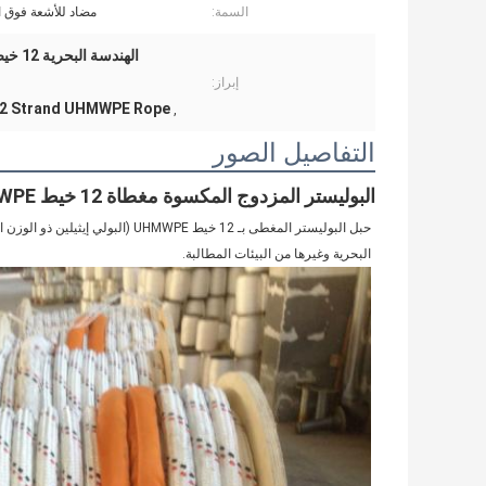
السمة:
مضاد للأشعة فوق ا
إبراز:
12 Strand UHMWPE Rope
,
التفاصيل الصور
البوليستر المزدوج المكسوة مغطاة 12 خيط UHMWPE الحبل 32mmx220m للهندسة البحرية
البحرية وغيرها من البيئات المطالبة.