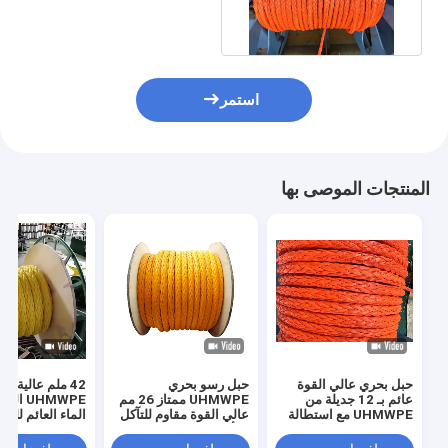
عالية الحبل القابل للجذب
استمر
المنتجات الموصى بها
حبل بحري عالي القوة
حبل رسو بحري
42 ملم عالية ال
عائم بـ 12 جديلة من
UHMWPE ممتاز 26 مم
UHMWPE 
UHMWPE مع استطالة
عالي القوة مقاوم للتآكل
الماء العائم للرب
منخفضة
والأشعة فوق البنفسجية
الشاطئ
12 جديلة