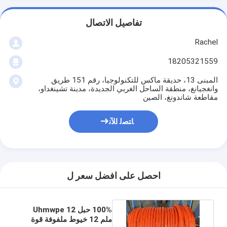
تفاصيل الاتصال
Rachel
18205321559
المبنى 13، حديقة ماكس للتكنولوجيا، رقم 151 طريق
وانغجيانغ، منطقة الساحل الغربي الجديدة، مدينة تشينغداو،
مقاطعة شاندونغ، الصين
ﺎﺘﺼﻟ ﺍﻶﻧ
احصل على افضل سعر ل
100% حبل Uhmwpe 12
ملم 12 خيوط ملفوفة قوة