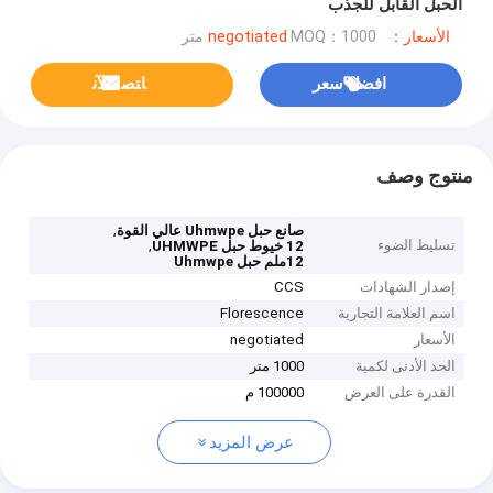
الحبل القابل للجذب
الأسعار：negotiated
MOQ：1000 متر
افضل سعر
ﺎﺘﺼﻟ ﺍﻶﻧ
منتوج وصف
,
صانع حبل Uhmwpe عالي القوة
تسليط الضوء
,
12 خيوط حبل UHMWPE
12ملم حبل Uhmwpe
إصدار الشهادات
CCS
اسم العلامة التجارية
Florescence
الأسعار
negotiated
الحد الأدنى لكمية
1000 متر
القدرة على العرض
100000 م
عرض المزيد