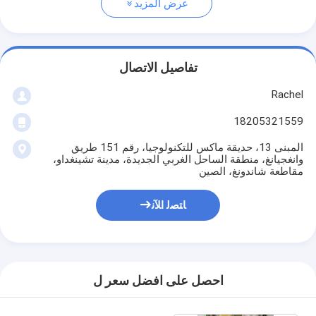
عرض المزيد
تفاصيل الاتصال
Rachel
18205321559
المبنى 13، حديقة ماكس للتكنولوجيا، رقم 151 طريق
وانغجيانغ، منطقة الساحل الغربي الجديدة، مدينة تشينغداو،
مقاطعة شاندونغ، الصين
ﺎﺘﺼﻟ ﺍﻶﻧ
احصل على افضل سعر ل