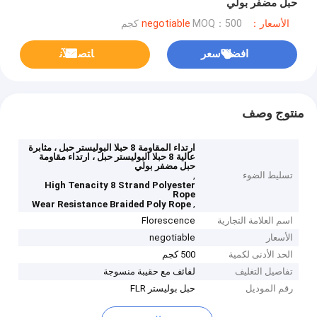
حبل مضفر بولي
الأسعار：negotiable
MOQ：500 كجم
افضل سعر
ﺎﺘﺼﻟ ﺍﻶﻧ
منتوج وصف
ارتداء المقاومة 8 حبلا البوليستر حبل ، مثابرة
عالية 8 حبلا البوليستر حبل ، ارتداء مقاومة
حبل مضفر بولي
تسليط الضوء
,
High Tenacity 8 Strand Polyester
Rope
,
Wear Resistance Braided Poly Rope
اسم العلامة التجارية
Florescence
الأسعار
negotiable
الحد الأدنى لكمية
500 كجم
تفاصيل التغليف
لفائف مع حقيبة منسوجة
رقم الموديل
حبل بوليستر FLR