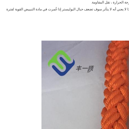
ا لا يعني أنه لا يتأثر.سوف تضعف حبال البوليستر إذا غُمرت في مادة التبييض القوية لفترة