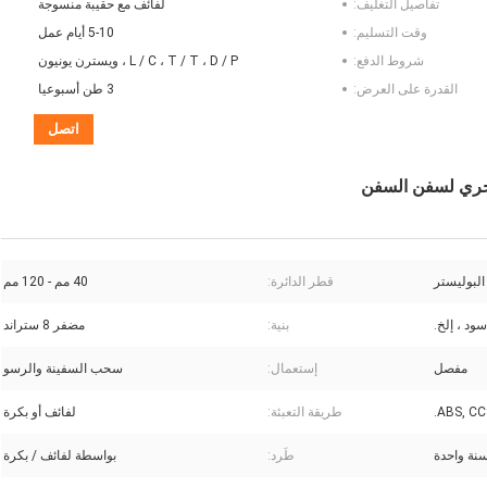
تفاصيل التغليف:
لفائف مع حقيبة منسوجة
وقت التسليم:
5-10 أيام عمل
شروط الدفع:
L / C ، T / T ، D / P ، ويسترن يونيون
القدرة على العرض:
3 طن أسبوعيا
اتصل
البوليستر
قطر الدائرة:
40 مم - 120 مم
سود ، إلخ.
بنية:
مضفر 8 ستراند
مفصل
إستعمال:
سحب السفينة والرسو
ABS, CCS
طريقة التعبئة:
لفائف أو بكرة
نة واحدة
طَرد:
بواسطة لفائف / بكرة