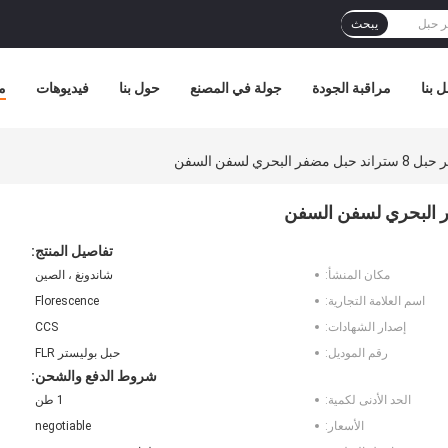
يبحث
 بنا
مراقبة الجودة
جولة في المصنع
حول بنا
فيديوهات
م
تفاصيل المنتج:
مكان المنشأ:
شاندونغ ، الصين
اسم العلامة التجارية:
Florescence
إصدار الشهادات:
CCS
رقم الموديل:
حبل بوليستر FLR
شروط الدفع والشحن:
الحد الأدنى لكمية:
1 طن
الأسعار:
negotiable