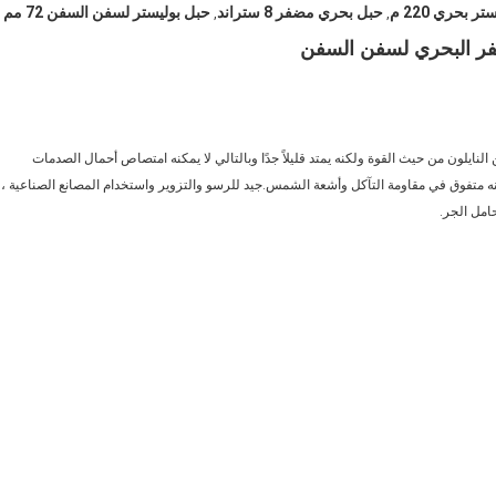
ر بحري 220 م
حبل بحري مضفر 8 ستراند
حبل بوليستر لسفن السفن 72 مم
,
,
النايلون من حيث القوة ولكنه يمتد قليلاً جدًا وبالتالي لا يمكنه امتصاص أحمال الصدمات
ولكنه متفوق في مقاومة التآكل وأشعة الشمس.جيد للرسو والتزوير واستخدام المصانع الصناعية ،
امل الجر.