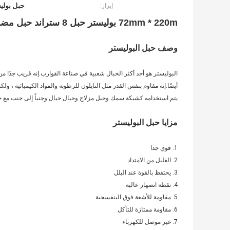
حبل بوليست
إبراز:
72mm * 220m بوليستر حبل 8 ستراند حبل مضفر البحري لسفن السفن
وصف حبل البوليستر
البوليستر هو أحد أكثر الحبال شعبية في صناعة القوارب.إنه قريب جدًا من 
أيضًا.إنه مقاوم بنفس القدر مثل النايلون للرطوبة والمواد الكيميائية ، 
يتم استخدامه كشبكة سمك وحبل مزلاج وحبال حبال وجنباً إلى جنب مع ح
مزايا حبل البوليستر
1. قوي جدا
2. القليل من الامتداد
3. يحتفظ بالقوة عند البلل
4. نقطة انصهار عالية
5. مقاومة للأشعة فوق البنفسجية
6. مقاومة ممتازة للتآكل
7. غير موصل للكهرباء