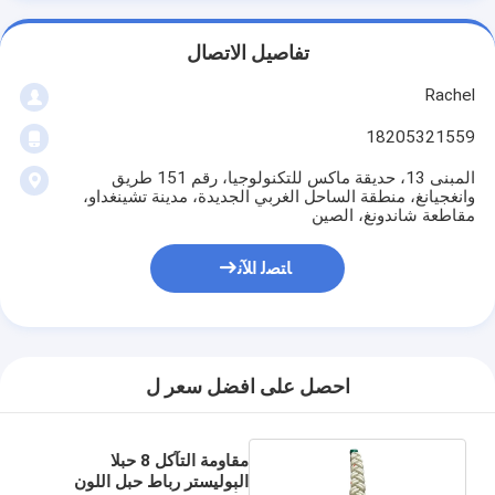
تفاصيل الاتصال
Rachel
18205321559
المبنى 13، حديقة ماكس للتكنولوجيا، رقم 151 طريق
وانغجيانغ، منطقة الساحل الغربي الجديدة، مدينة تشينغداو،
مقاطعة شاندونغ، الصين
ﺎﺘﺼﻟ ﺍﻶﻧ
احصل على افضل سعر ل
مقاومة التآكل 8 حبلا
البوليستر رباط حبل اللون