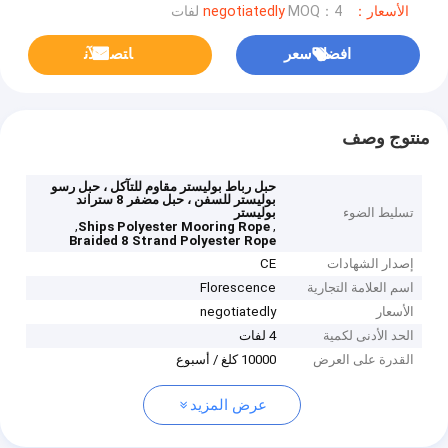
الأسعار：negotiatedly
MOQ：4 لفات
افضل سعر
ﺎﺘﺼﻟ ﺍﻶﻧ
منتوج وصف
حبل رباط بوليستر مقاوم للتآكل ، حبل رسو
بوليستر للسفن ، حبل مضفر 8 ستراند
تسليط الضوء
بوليستر
,
,
Ships Polyester Mooring Rope
Braided 8 Strand Polyester Rope
إصدار الشهادات
CE
اسم العلامة التجارية
Florescence
الأسعار
negotiatedly
الحد الأدنى لكمية
4 لفات
القدرة على العرض
10000 كلغ / أسبوع
عرض المزيد