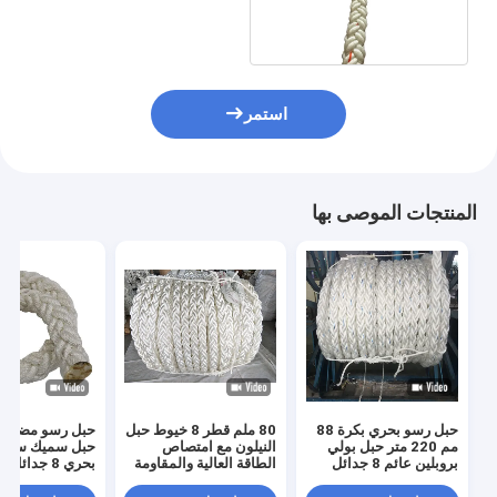
الأبيض للسفن
استمر
المنتجات الموصى بها
حبل رسو بحري بكرة 88
80 ملم قطر 8 خيوط حبل
حبل رسو مضفر 
مم 220 متر حبل بولي
النيلون مع امتصاص
حبل سميك سفين
بروبلين عائم 8 جدائل
الطاقة العالية والمقاومة
للماء للرصيف البحري
بوليستر بسعر 