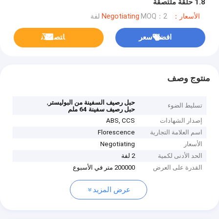
1.8 حلقة ملتصقة
الأسعار：Negotiating
MOQ：2 لفة
افضل سعر
ﺎﺘﺼﻟ ﺍﻶﻧ
منتوج وصف
,
حبل رصيف السفينة من البوليستر
تسليط الضوء
حبل رصيف سفينة 64 ملم
إصدار الشهادات
ABS, CCS
اسم العلامة التجارية
Florescence
الأسعار
Negotiating
الحد الأدنى لكمية
2 لفة
القدرة على العرض
200000 متر في الأسبوع
عرض المزيد