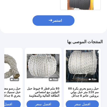
استمر
المنتجات الموصى بها
حبل رسو بحري بكرة 88
80 ملم قطر 8 خيوط حبل
حبل رسو مضفر 
مم 220 متر حبل بولي
النيلون مع امتصاص
حبل سميك سفين
بروبلين عائم 8 جدائل
الطاقة العالية والمقاومة
للماء للرصيف البحري
بوليستر بسعر 
افضل سعر
افضل سعر
افضل سع