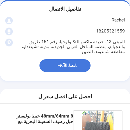
تفاصيل الاتصال
Rachel
18205321559
المبنى 13، حديقة ماكس للتكنولوجيا، رقم 151 طريق
وانغجيانغ، منطقة الساحل الغربي الجديدة، مدينة تشينغداو،
مقاطعة شاندونغ، الصين
ﺎﺘﺼﻟ ﺍﻶﻧ
احصل على افضل سعر ل
48mm/64mm 8 خيط بوليستر
حبل رصيف السفينة البحرية مع
1.8 حلقة ملتصقة