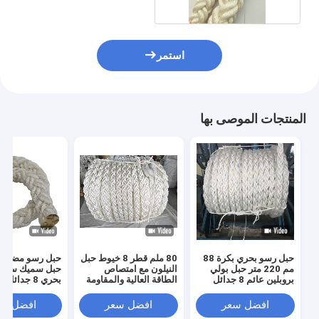
استمر
المنتجات الموصى بها
حبل رسو بحري بكرة 88
80 ملم قطر 8 خيوط حبل
حبل رسو مضفر 
مم 220 متر حبل بولي
النيلون مع امتصاص
حبل سميك سفين
بروبلين عائم 8 جدائل
الطاقة العالية والمقاومة
للماء للرصيف البحري
بوليستر بسعر 
افضل سعر
افضل سعر
افضل سع