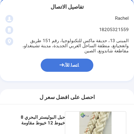
تفاصيل الاتصال
Rachel
18205321559
المبنى 13، حديقة ماكس للتكنولوجيا، رقم 151 طريق
وانغجيانغ، منطقة الساحل الغربي الجديدة، مدينة تشينغداو،
مقاطعة شاندونغ، الصين
ﺎﺘﺼﻟ ﺍﻶﻧ
احصل على افضل سعر ل
حبل البوليستر البحري 8
خيوط 12 خيوط مقاومة
للارتداء