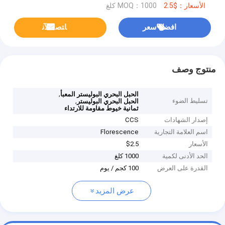
الأسعار：$2.5
MOQ：1000 كلغ
افضل سعر
ﺎﺘﺼﻟ ﺍﻶﻧ
منتوج وصف
,
الحبل البحري البوليستر المعبأ
تسليط الضوء
,
الحبل البحري البوليستر
ثمانية خيوط مقاومة للارتداء
إصدار الشهادات
CCS
اسم العلامة التجارية
Florescence
الأسعار
$2.5
الحد الأدنى لكمية
1000 كلغ
القدرة على العرض
100 كجم / يوم
عرض المزيد