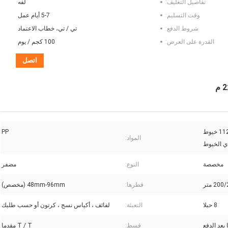
تفاصيل التغليف:
لفه
وقت التسليم:
5-7 أيام عمل
شروط الدفع:
تي / تي، خطاب الاعتماد
القدرة على العرض:
100 كجم / يوم
اتصل
الحبل ذو الجهد العالي 112mmx220m 8 خيوط
PP
المواد:
دي الخيوط
مخصصة
النوع:
مضفر
20 متر
قطرها:
48mm-96mm (مخصص)
8 حبلا
التعبئة:
لفائف ، أكياس نسج ، كرتون أو حسب طلبك
قسط:
T / T مقدما