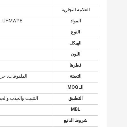
العلامة التجارية
المواد
UHMWPE، ألياف السيزال، الجوت، البولي بروبلين، البوليستر، النيلون
النوع
الهيكل
اللون
قطرها
التعبئة
الملفوفات، حزم
الـ MOQ
التطبيق
التثبيت والجذب والحبا
MBL
شروط الدفع